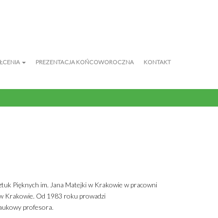
AŁCENIA
PREZENTACJA KOŃCOWOROCZNA
KONTAKT
Sztuk Pięknych im. Jana Matejki w Krakowie w pracowni
 w Krakowie. Od 1983 roku prowadzi
naukowy profesora.