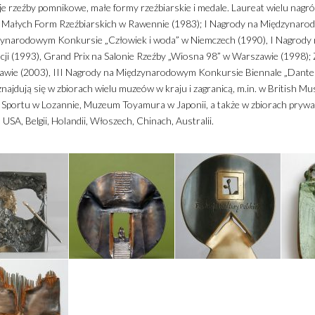
 rzeźby pomnikowe, małe formy rzeźbiarskie i medale. Laureat wielu nagród
 Małych Form Rzeźbiarskich w Rawennie (1983); I Nagrody na Międzynar
ynarodowym Konkursie „Człowiek i woda” w Niemczech (1990), I Nagrody
cji (1993), Grand Prix na Salonie Rzeźby „Wiosna 98” w Warszawie (1998)
wie (2003), III Nagrody na Międzynarodowym Konkursie Biennale „Dante 
znajdują się w zbiorach wielu muzeów w kraju i zagranicą, m.in. w Britis
portu w Lozannie, Muzeum Toyamura w Japonii, a także w zbiorach prywatny
 USA, Belgii, Holandii, Włoszech, Chinach, Australii.