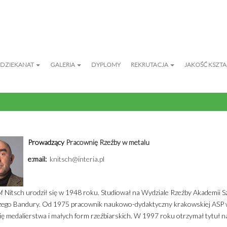
DZIEKANAT
GALERIA
DYPLOMY
REKRUTACJA
JAKOŚĆ KSZT
eźby
Krzysztof Nitsch
Prowadzący
Pracownię Rzeźby w metalu
e:mail:
knitsch@interia.pl
f Nitsch urodził się w 1948 roku. Studiował na Wydziale Rzeźby Akademii 
rzego Bandury. Od 1975 pracownik naukowo-dydaktyczny krakowskiej ASP
ę medalierstwa i małych form rzeźbiarskich. W 1997 roku otrzymał tytuł 