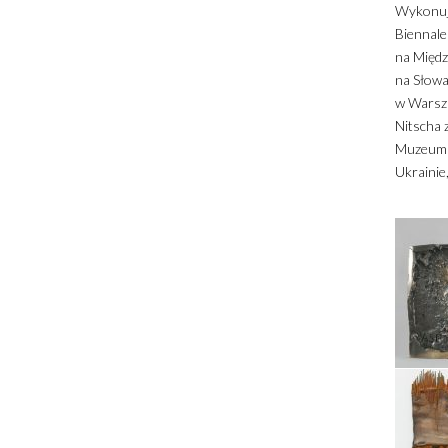
Wykonuje
Biennale
na Międz
na Słowa
w Warsza
Nitscha 
Muzeum S
Ukrainie,