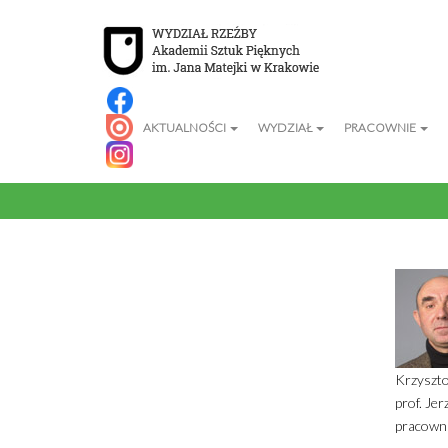
Krzysztof Nitsch
AKTUALNOŚCI
WYDZIAŁ
PRACOWNIE
Home
Wydział
Pedagodzy
Pedagodzy Wydziału Rz
Krzyszto
prof. Je
pracowni