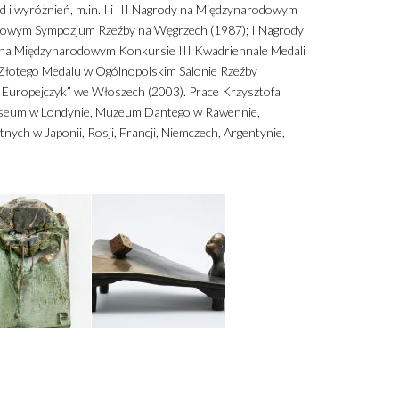
 i wyróżnień, m.in. I i III Nagrody na Międzynarodowym
odowym Sympozjum Rzeźby na Węgrzech (1987); I Nagrody
 na Międzynarodowym Konkursie III Kwadriennale Medali
; Złotego Medalu w Ogólnopolskim Salonie Rzeźby
Europejczyk” we Włoszech (2003). Prace Krzysztofa
h Museum w Londynie, Muzeum Dantego w Rawennie,
ch w Japonii, Rosji, Francji, Niemczech, Argentynie,