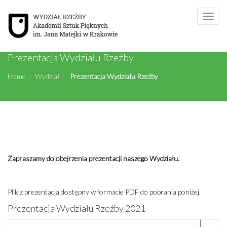
Toggle
naviga
Prezentacja Wydziału Rzeźby
Home
Wydział
Prezentacja Wydziału Rzeźby
Zapraszamy do obejrzenia prezentacji naszego Wydziału.
Plik z prezentacją dostępny w formacie PDF do pobrania poniżej.
Prezentacja Wydziału Rzeźby 2021