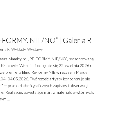
-FORMY. NIE/NO” | Galeria R
eria R
,
Wykłady
,
Wystawy
asza Mamicy pt. „RE-FORMY. NIE/NO”, prezentowaną
 Krakowie. Wernisaż odbędzie się 22 kwietnia 2026 r.
zie premiera filmu Re-formy NIE w reżyserii Magdy
.04–04.05.2026. Twórczość artysty koncentruje się
m” — przekształceń graficznych zapisów i obserwacji
e. Realizacje, powstające m.in. z materiałów wtórnych,
snymi…