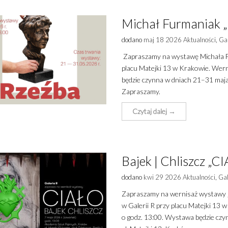
Michał Furmaniak „R
dodano
maj 18 2026
Aktualności
,
Gal
Zapraszamy na wystawę Michała Fu
placu Matejki 13 w Krakowie. Wern
będzie czynna w dniach 21–31 maja 
Zapraszamy.
Czytaj dalej →
Bajek | Chliszcz „CI
dodano
kwi 29 2026
Aktualności
,
Gal
Zapraszamy na wernisaż wystawy „
w Galerii R przy placu Matejki 13 
o godz. 13:00. Wystawa będzie czyn