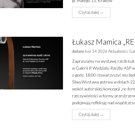
pl. Matejki 13, Kraków
Czytaj dalej →
Łukasz Mamica „RE
dodano
kwi 14 2026
Aktualności
,
Gal
Zapraszamy na wystawę rzeźb Łuk
w Galerii R Wydziału Rzeźby ASP w
o godz. 18:00 i towarzyszyć mu będ
Śliwy.Wystawa potrwa w dniach 22
wokół autorskiej koncepcji „re-for
rzeczywistości w formy przestrzenn
podejmują refleksję nad współcze
Czytaj dalej →