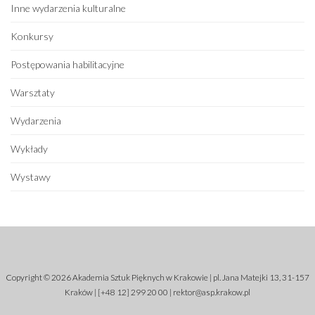
Inne wydarzenia kulturalne
Konkursy
Postępowania habilitacyjne
Warsztaty
Wydarzenia
Wykłady
Wystawy
Copyright © 2026 Akademia Sztuk Pięknych w Krakowie | pl. Jana Matejki 13, 31-157
Kraków | [+48 12] 299 20 00 |
rektor@asp.krakow.pl