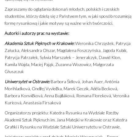
Zapraszamy do oglądania dokonań młodych, polskich i czeskich
studentów, którzy dzielą się z Państwem tym, w jaki sposób rozumieją
formę rysunkową i jakie motywy są ważne w ich twórczości.
Autorki i autorzy prac na wystawie:
Akademia Sztuk Pięknych w Krakowie:
Weronika Chrząstek, Patrycja
Załucka, Aleksandra Olszar, Magdalena Foszczyńska, Jagoda Kubik,
Patrycja Patrzałek, Sylwia Marszałek – Jeneralczyk, Dawid Klon,
Kamila Wajda, Maciej Pająk, Zuzanna Wozowicz, Małgorzata
Głuszczuk
Uniwersytet w Ostrawie:
Barbora Šidlová, Johan Auer, Antónia
Morihladková, Ondřej Vyvlečka, Marek Geczik, Adéla Becková,
Barbora Konvičková, Anna Bujňáková, Romana Floreková, Veronika
Kuricová, Anastasia Firsaková
Organizatorzy projektu: Katedra Rysunku na Wydziale Rzeźby
Akademii Sztuk Pięknych im. Jana Matejki w Krakowie oraz Katedra
Grafiki i Rysunku na Wydziale Sztuki Uniwersytetu w Ostrawie.
Inicjatorzy projektu: prof. dr hab. Mariola Wawrzusiak – Borcz