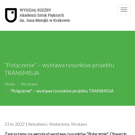
Toggle
naviga
“Połączenie” – wystawa rysunków projektu
TRANSMISJA
Home
Wystawy
“Połączenie” – wystawa rysunków projektu TRANSMISJA
23 lis 2022
|
Aktualności
,
Wydarzenia
,
Wystawy
Zapraszamy na wernisaż wystawy rysunków “Połączenie”. Otwarcie