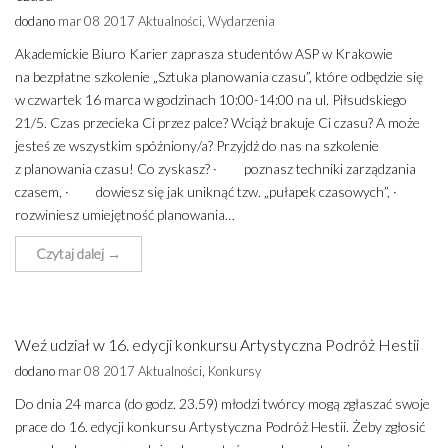
dodano
mar 08 2017
Aktualności
,
Wydarzenia
Akademickie Biuro Karier zaprasza studentów ASP w Krakowie
na bezpłatne szkolenie „Sztuka planowania czasu”, które odbędzie się
w czwartek 16 marca w godzinach 10:00-14:00 na ul. Piłsudskiego
21/5. Czas przecieka Ci przez palce? Wciąż brakuje Ci czasu? A może
jesteś ze wszystkim spóźniony/a? Przyjdź do nas na szkolenie
z planowania czasu! Co zyskasz? · poznasz techniki zarządzania
czasem, · dowiesz się jak uniknąć tzw. „pułapek czasowych”, ·
rozwiniesz umiejętność planowania…
Czytaj dalej →
Weź udział w 16. edycji konkursu Artystyczna Podróż Hestii
dodano
mar 08 2017
Aktualności
,
Konkursy
Do dnia 24 marca (do godz. 23.59) młodzi twórcy mogą zgłaszać swoje
prace do 16. edycji konkursu Artystyczna Podróż Hestii. Żeby zgłosić