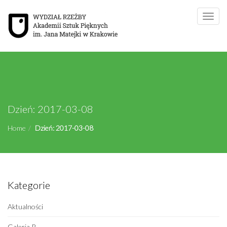
Toggle
naviga
Dzień:
2017-03-08
Home
Dzień:
2017-03-08
Kategorie
Aktualności
Galeria R