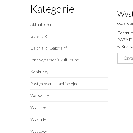
Kategorie
Wyst
dodano
s
Aktualności
Centrum 
Galeria R
POZA DO
w Krzesz
Galeria R i Galeria r²
Czyta
Inne wydarzenia kulturalne
Konkursy
Postępowania habilitacyjne
Warsztaty
Wydarzenia
Wykłady
Wystawy