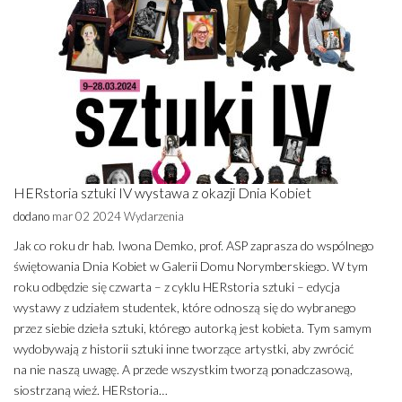
HERstoria sztuki IV wystawa z okazji Dnia Kobiet
dodano
mar 02 2024
Wydarzenia
Jak co roku dr hab. Iwona Demko, prof. ASP zaprasza do wspólnego
świętowania Dnia Kobiet w Galerii Domu Norymberskiego. W tym
roku odbędzie się czwarta – z cyklu HERstoria sztuki – edycja
wystawy z udziałem studentek, które odnoszą się do wybranego
przez siebie dzieła sztuki, którego autorką jest kobieta. Tym samym
wydobywają z historii sztuki inne tworzące artystki, aby zwrócić
na nie naszą uwagę. A przede wszystkim tworzą ponadczasową,
siostrzaną wieź. HERstoria…