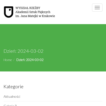
Toggle
naviga
Dzień:
2024-03-02
Home
Dzień:
2024-03-02
Kategorie
Aktualności
Galeria R