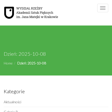
Toggle
naviga
Dzień:
2025-10-08
Home
Dzień:
2025-10-08
Kategorie
Aktualności
Galeria R