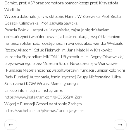
Demko, prof. ASP oraz promotora pomocniczego prof. Krzysztofa
Wodiczko.
Wyboru dokonało jury w składzie: Hanna Wróblewska, Prof. Beata
Gessel-Kalinowska, Prof. Jadwiga Sawicka.
Pamela Bożek – artystka i aktywistka, zajmuje się działaniami
opiekuńczymi i wspólnotowymi, a także edukacją i współdziałaniem
na rzecz solidarności, dostępności i równości; absolwentka Wydziału
Rzeźby Akademii Sztuk Pięknych im. Jana Matejki w Krakowie;
laureatka Stypendium MKiDN i II Stypendium im. Bogny Olszewskiej
przyznawanego przez Muzeum Sztuki Nowoczesnej w Warszawie
i Fundację Nieograniczona; współtwórczyni fundacji Juniper, członkini
Rady Fundacji Autonomia, feministycznej Grupy Nieformalnej Ulica
Siostrzana i KGW Wrzos. Mama Ignacego.
Link do informacji na Instagramie.
https://www.instagram.com/p/C3S5SrXIZcr/
Więcej o Fundacji Gessel na stronię Zachęty
https://zacheta.art.pl/pl/o-nas/fundacja-gessel