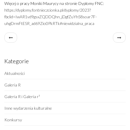
Więcej o pracy Moniki Maurycy na stronie Dyplomy FNC:
https://dyplomy.fontnieczcionka.pl/dyplomy/2023?
fbclid=IwAR1vd9gsxZQDDQhn_jDgfZuYhS8soar7F-
uhgDrmFtESR_ad69Zio0PkRTk#niewidzialna_praca
Kategorie
Aktualności
Galeria R
Galeria R i Galeria r²
Inne wydarzenia kulturalne
Konkursy