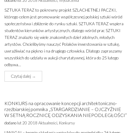
dodano
lut 20 2018
Aktualności
,
Wydarzenia
SZTUKA TERAZ to pokrewny projekt SZLACHETNEJ PACZKI,
którego celem jest promowanie współczesnej polskiej sztuki wśród
społeczeństwa i zbliżenie do rynku sztuki. SZTUKA TERAZ wspiera
studentów kierunków artystycznych, dlatego wśród prac SZTUKI
TERAZ znalazło się wiele znakomitych dzieł zdolnych, młodych
artystów. Chcielibyśmy nauczyć Polaków inwestowania w sztukę,
uwrażliwiać na piękno i na drugiego człowieka. Dlatego zapraszamy
wszystkich do udziału w aukcji charytatywnej, która do 25 lutego
odbywa…
Czytaj dalej →
KONKURS na opracowanie koncepcji architektoniczno-
rzeźbiarskiej pomnika „STARGARDZIANIE – OJCZYŹNIE
W SETNĄ ROCZNICĘ ODZYSKANIA NIEPODLEGŁOŚCI”
dodano
lut 20 2018
Aktualności
,
Konkursy
UWAGA! – termin składania wniosków do poniedziałku 26 lutego