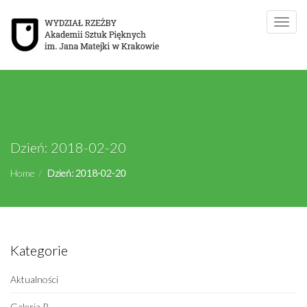
Toggle
naviga
Dzień:
2018-02-20
Home
Dzień:
2018-02-20
Kategorie
Aktualności
Galeria R