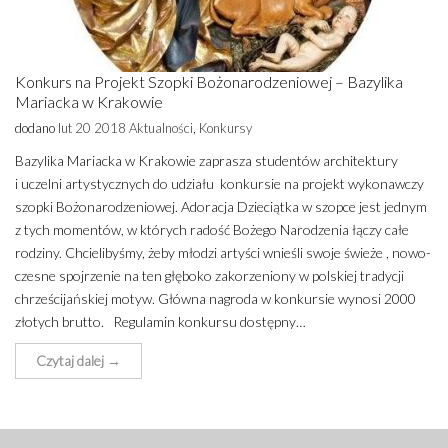
Konkurs na Projekt Szopki Bożonarodzeniowej – Bazylika
Mariacka w Krakowie
dodano
lut 20 2018
Aktualności
,
Konkursy
Bazy­li­ka Mariac­ka w Kra­ko­wie zapra­sza stu­den­tów archi­tek­tu­ry
i uczel­ni arty­stycz­nych do udzia­łu kon­kur­sie na pro­jekt wyko­naw­czy
szop­ki Bożo­na­ro­dze­nio­wej. Ado­ra­cja Dzie­ciąt­ka w szop­ce jest jed­nym
z tych momen­tów, w któ­rych radość Boże­go Naro­dze­nia łączy całe
rodzi­ny. Chcie­li­by­śmy, żeby mło­dzi arty­ści wnie­śli swo­je świe­że , nowo­
cze­sne spoj­rze­nie na ten głę­bo­ko zako­rze­nio­ny w pol­skiej tra­dy­cji
chrze­ści­jań­skiej motyw. Głów­na nagro­da w kon­kur­sie wyno­si 2000
zło­tych brut­to. Regulamin konkursu dostępny…
Czytaj dalej →