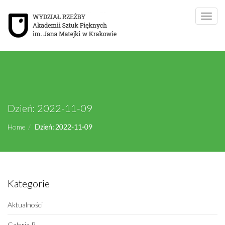
Toggle
naviga
Dzień:
2022-11-09
Home
Dzień:
2022-11-09
Kategorie
Aktualności
Galeria R